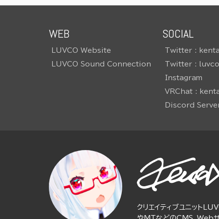
WEB
SOCIAL
LUVCO Website
Twitter : kent
LUVCO Sound Connection
Twitter : luvc
Instagram
VRChat : kent
Discord Serve
クリエイティブユニットLUV
やMTなどのCMS、Web