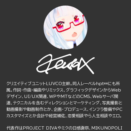
クリエイティブユニットLUVCO主幹。同人レーベルhpt**にも所
属。作詞・作曲・編曲やリミックス、グラフィックデザインからWeb
デザイン、UI/UX関連、WPやMTなどのCMS、Webサーバ関
連、テクニカルを含むディレクションとマーケティング、写真撮影と
動画撮影や動画制作とか、企画・プロデュース、インフラ整備やPC
カスタマイズとか会計や経営補佐、恋愛相談やら人生相談やエロ。
代表作はPROJECT DIVAやミクの日感謝祭、MIKUNOPOLI