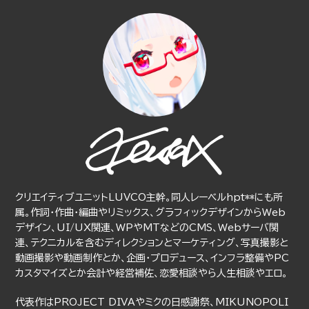
クリエイティブユニットLUVCO主幹。同人レーベルhpt**にも所
属。作詞・作曲・編曲やリミックス、グラフィックデザインからWeb
デザイン、UI/UX関連、WPやMTなどのCMS、Webサーバ関
連、テクニカルを含むディレクションとマーケティング、写真撮影と
動画撮影や動画制作とか、企画・プロデュース、インフラ整備やPC
カスタマイズとか会計や経営補佐、恋愛相談やら人生相談やエロ。
代表作はPROJECT DIVAやミクの日感謝祭、MIKUNOPOLI