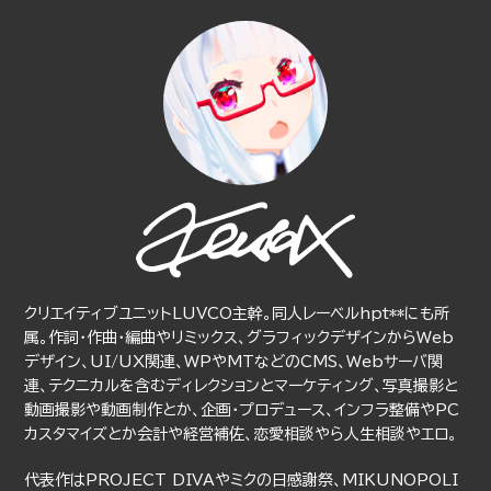
クリエイティブユニットLUVCO主幹。同人レーベルhpt**にも所
属。作詞・作曲・編曲やリミックス、グラフィックデザインからWeb
デザイン、UI/UX関連、WPやMTなどのCMS、Webサーバ関
連、テクニカルを含むディレクションとマーケティング、写真撮影と
動画撮影や動画制作とか、企画・プロデュース、インフラ整備やPC
カスタマイズとか会計や経営補佐、恋愛相談やら人生相談やエロ。
代表作はPROJECT DIVAやミクの日感謝祭、MIKUNOPOLI